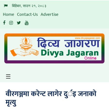
बिहिबार, साउन २१, २०८३
Home
Contact-Us
Advertise
मुख्य
पृष्ठ
समाचार
सूचना-
प्रविधि
अन्तर्वार्ता
विचार/
☰
विश्लेषण
आर्थिक
वीरगञ्जमा करेन्ट लागेर दुर्इ जनाको
शिक्षा
मृत्यु
कृषी